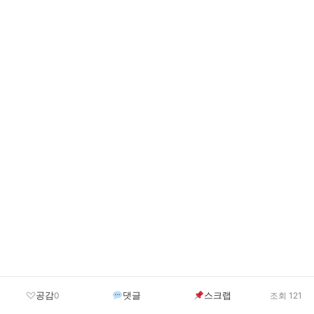
공감
댓글
스크랩
0
조회 121