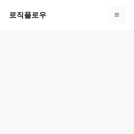
Skip
to
로직플로우
Menu
content