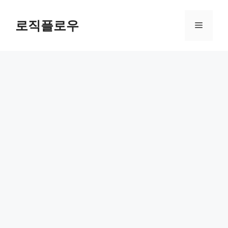
Skip
to
로직플로우
Menu
content