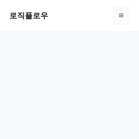
Skip
to
로직플로우
Menu
content