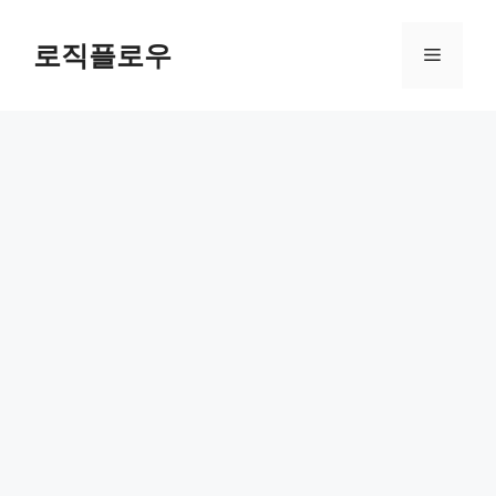
Skip
to
로직플로우
Menu
content