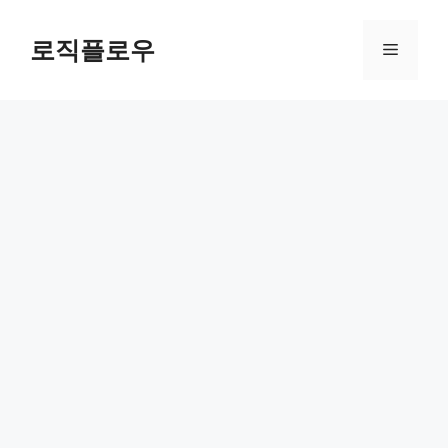
Skip
to
로직플로우
Menu
content