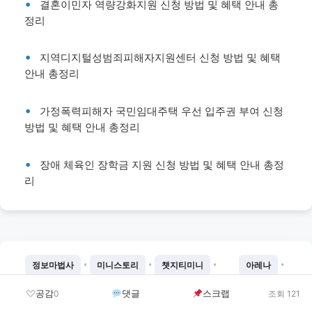
결혼이민자 역량강화지원 신청 방법 및 혜택 안내 총
정리
지역디지털성범죄피해자지원센터 신청 방법 및 혜택
안내 총정리
가정폭력피해자 국민임대주택 우선 입주권 부여 신청
방법 및 혜택 안내 총정리
장애 체육인 장학금 지원 신청 방법 및 혜택 안내 총정
리
•
•
•
•
정보마법사
미니스토리
챗지티미니
아레나
•
•
•
•
벌스데이
뉴게인
SNS대란템
SNS인기템
공감
댓글
스크랩
0
조회 121
•
•
•
•
SNS이슈템스토리
SNS완판템
SNS꿀템
SNS꿀템저장소