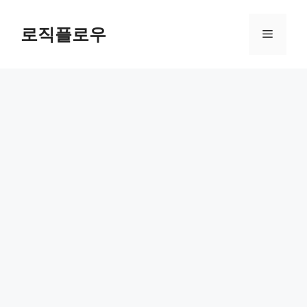
Skip
to
로직플로우
Menu
content