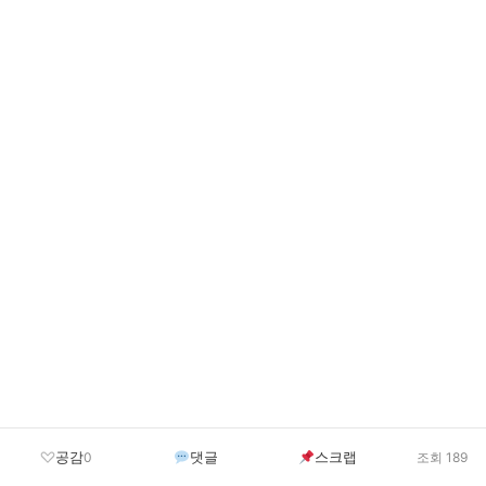
공감
댓글
스크랩
0
조회 189