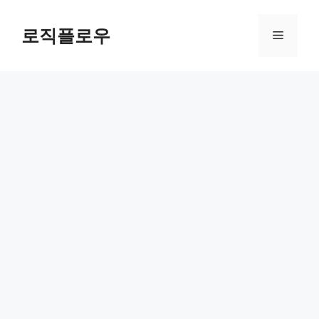
Skip
to
로직플로우
Menu
content