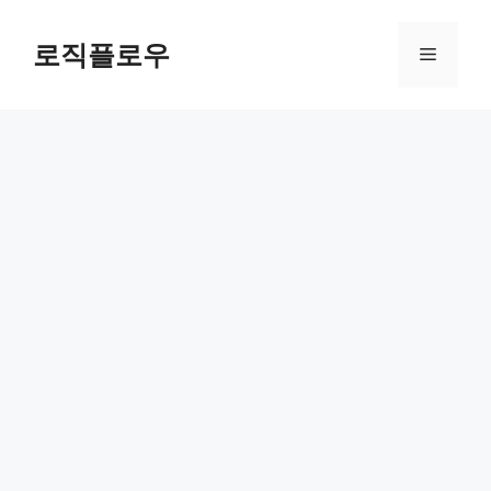
Skip
to
로직플로우
Menu
content