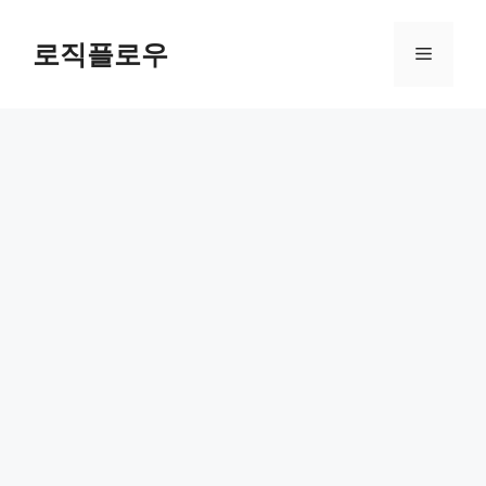
Skip
to
로직플로우
Menu
content