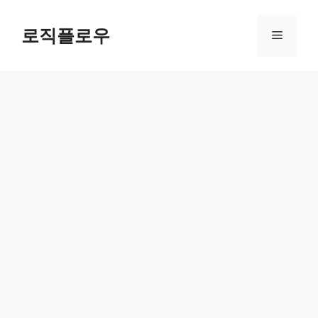
Skip
to
로직플로우
Menu
content