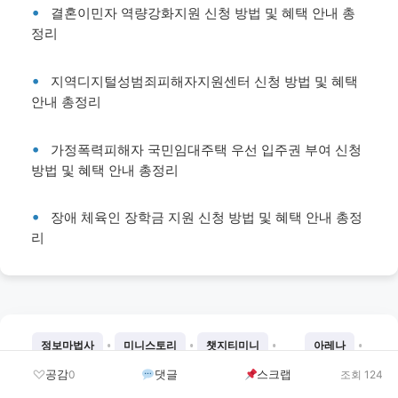
결혼이민자 역량강화지원 신청 방법 및 혜택 안내 총
정리
지역디지털성범죄피해자지원센터 신청 방법 및 혜택
안내 총정리
가정폭력피해자 국민임대주택 우선 입주권 부여 신청
방법 및 혜택 안내 총정리
장애 체육인 장학금 지원 신청 방법 및 혜택 안내 총정
리
•
•
•
•
정보마법사
미니스토리
챗지티미니
아레나
•
•
•
•
벌스데이
뉴게인
SNS대란템
SNS인기템
공감
댓글
스크랩
0
조회 124