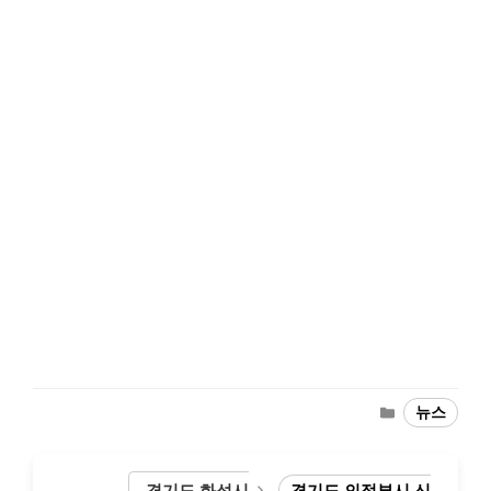
Categories
뉴스
경기도 화성시
경기도 의정부시 신