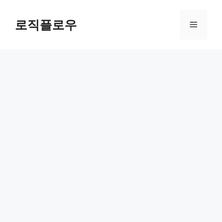
Skip
to
로직플로우
Menu
content