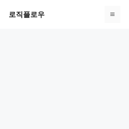
Skip
to
로직플로우
Menu
content