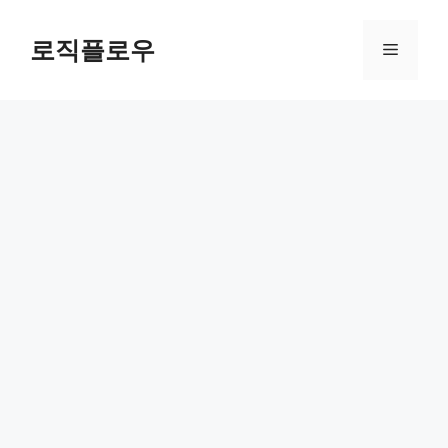
Skip
to
로직플로우
Menu
content