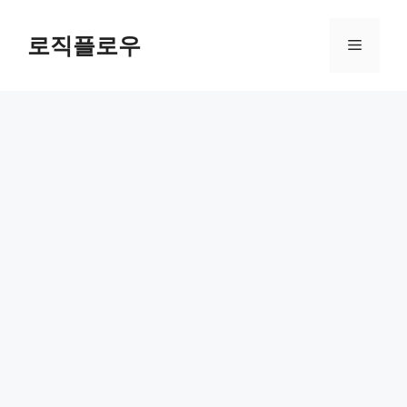
Skip
to
로직플로우
Menu
content