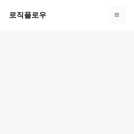
Skip
to
로직플로우
Menu
content