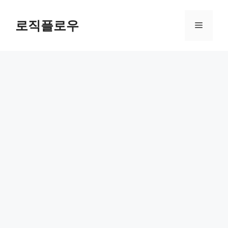
Skip
to
로직플로우
Menu
content