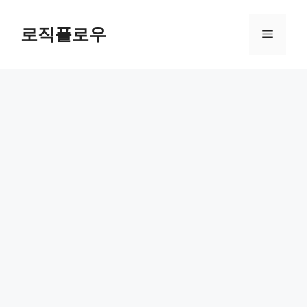
Skip
to
로직플로우
Menu
content