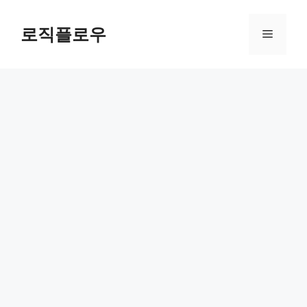
Skip
to
로직플로우
Menu
content