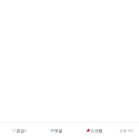
공감
댓글
스크랩
0
조회 111