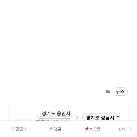
Categories
뉴스
경기도 용인시
경기도 성남시 수
기흥구 보정동 독
정구 수진1동 독감 무료
공감
댓글
스크랩
0
조회 116
감 무료 예방접종
예방접종 방법