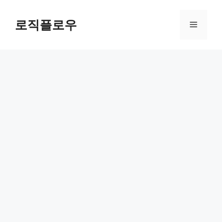
Skip
to
로직플로우
Menu
content