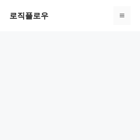
Skip
to
로직플로우
Menu
content