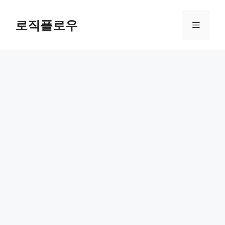
Skip
to
로직플로우
Menu
content