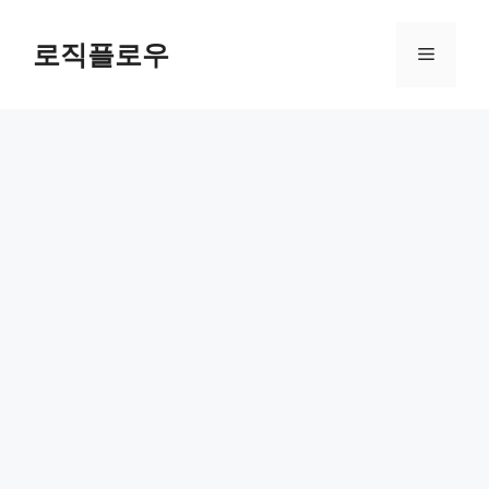
Skip
to
로직플로우
Menu
content