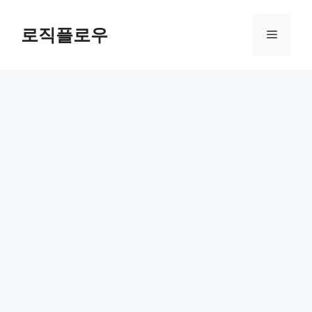
Skip
to
로직플로우
Menu
content