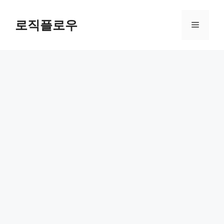
Skip
to
로직플로우
Menu
content