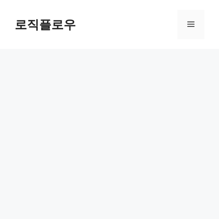
Skip
to
로직플로우
Menu
content