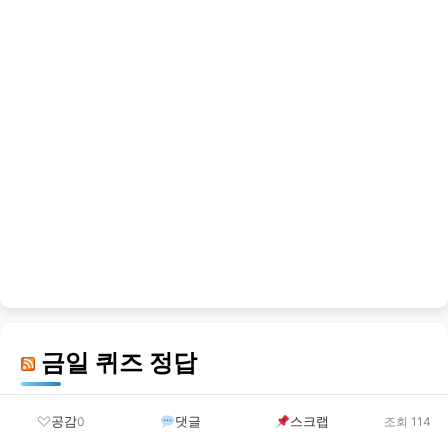
금일 퀴즈 정답
공감
댓글
스크랩
0
조회 114
결혼이민자 역량강화지원 신청 방법 및 혜택 안내 총
정리