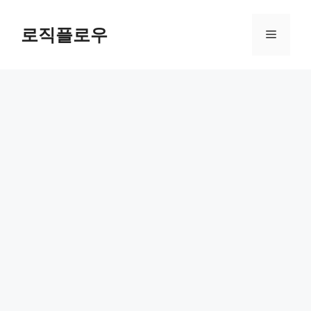
Skip
to
로직플로우
Menu
content