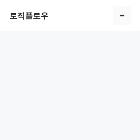
Skip
to
로직플로우
Menu
content