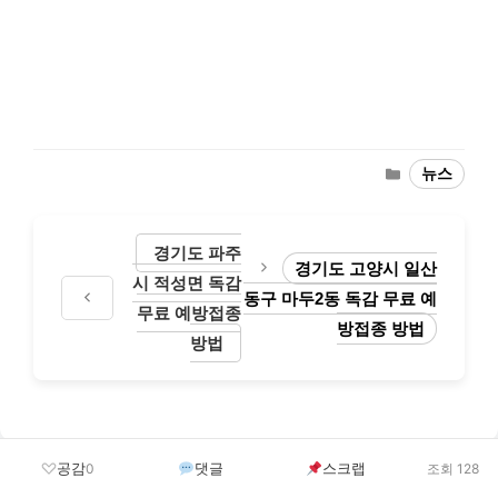
Categories
뉴스
경기도 파주
경기도 고양시 일산
시 적성면 독감
동구 마두2동 독감 무료 예
무료 예방접종
방접종 방법
방법
공감
댓글
스크랩
0
조회 128