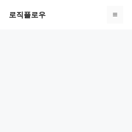
Skip
to
로직플로우
Menu
content