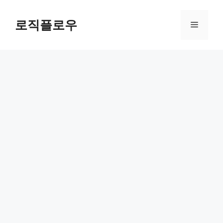
Skip
to
로직플로우
Menu
content