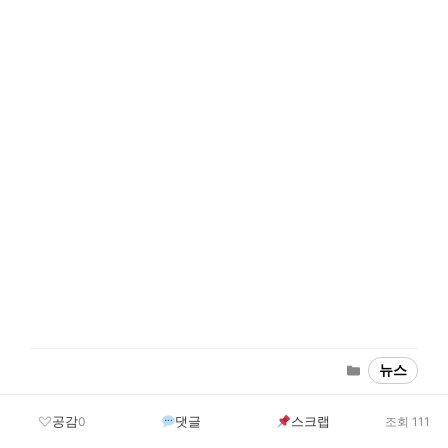
Categories
뉴스
공감
댓글
스크랩
0
조회 111
경기도 양주시
경기도 여주시 능