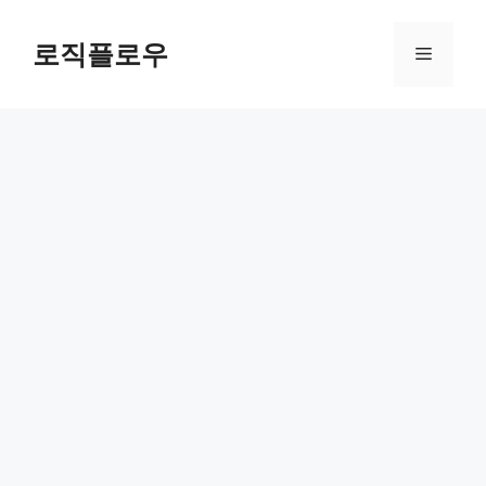
Skip
to
로직플로우
Menu
content