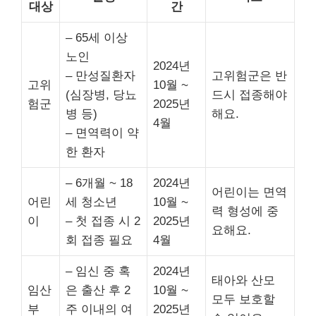
대상
간
– 65세 이상
노인
2024년
– 만성질환자
고위험군은 반
고위
10월 ~
(심장병, 당뇨
드시 접종해야
험군
2025년
병 등)
해요.
4월
– 면역력이 약
한 환자
– 6개월 ~ 18
2024년
어린이는 면역
어린
세 청소년
10월 ~
력 형성에 중
이
– 첫 접종 시 2
2025년
요해요.
회 접종 필요
4월
– 임신 중 혹
2024년
태아와 산모
임산
은 출산 후 2
10월 ~
모두 보호할
부
주 이내의 여
2025년