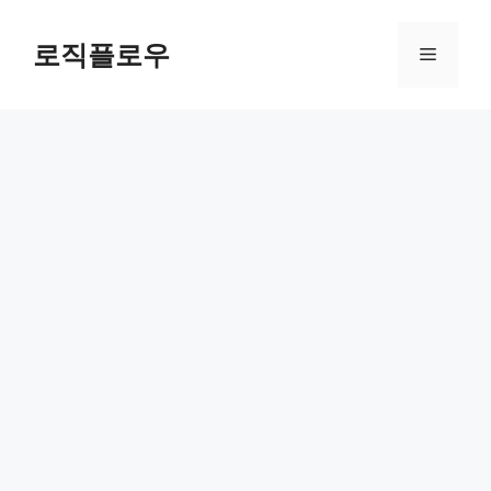
Skip
to
로직플로우
Menu
content