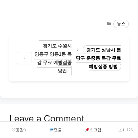
Categories
뉴스
경기도 수원시
경기도 성남시 분
영통구 영통1동 독
당구 운중동 독감 무료
감 무료 예방접종
예방접종 방법
방법
Leave a Comment
공감
댓글
스크랩
0
조회 126
댓글을 달기 위해서는
로그인
해야합니다.