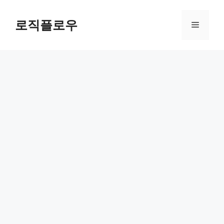
Skip
to
로직플로우
Menu
content