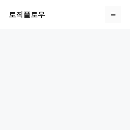
Skip
to
로직플로우
Menu
content