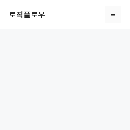
Skip
to
로직플로우
Menu
content