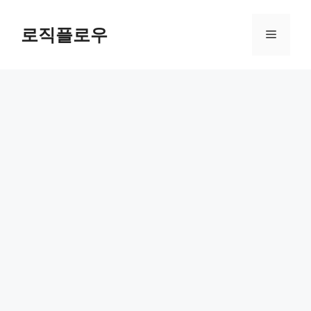
Skip
to
로직플로우
Menu
content