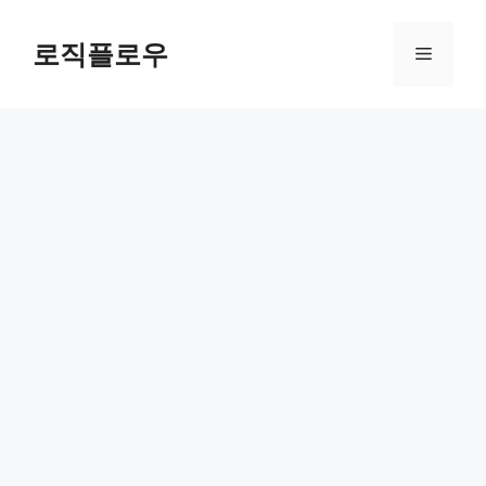
Skip
to
로직플로우
Menu
content