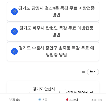
경기도 광명시 철산4동 독감 무료 예방접종
방법
경기도 파주시 탄현면 독감 무료 예방접종
방법
경기도 수원시 장안구 송죽동 독감 무료 예
방접종 방법
Categories
뉴스
경기도 안산시
경기도 안산시 단
단원구 백운동 독
원구 초지동 독감 무료
공감
댓글
스크랩
0
조회 116
감 무료 예방접종
예방접종 방법