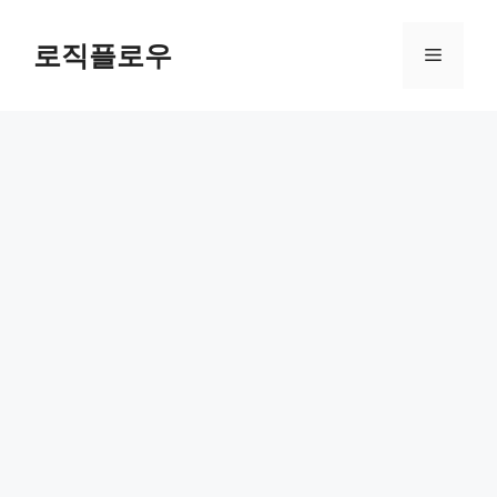
Skip
to
로직플로우
Menu
content