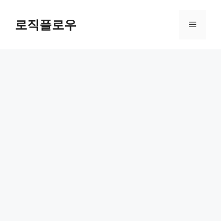
Skip
to
로직플로우
Menu
content