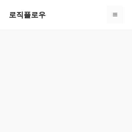
Skip
to
로직플로우
Menu
content