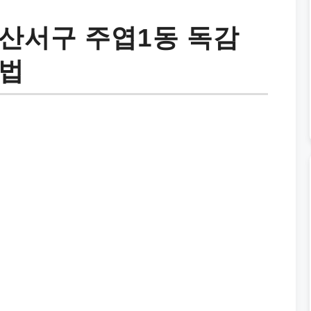
산서구 주엽1동 독감
방법