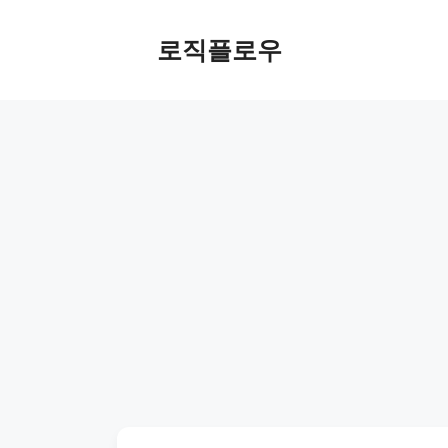
Skip
to
로직플로우
content