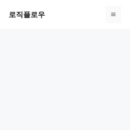
Skip
to
로직플로우
Menu
content