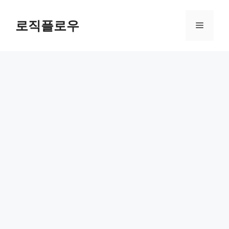
Skip
to
로직플로우
Menu
content