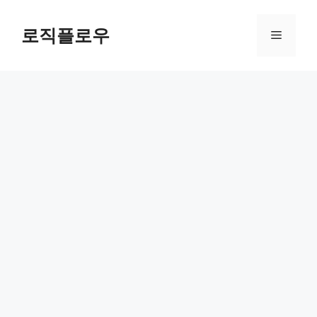
Skip
to
로직플로우
Menu
content