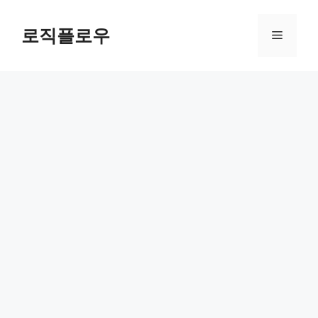
Skip
to
로직플로우
Menu
content