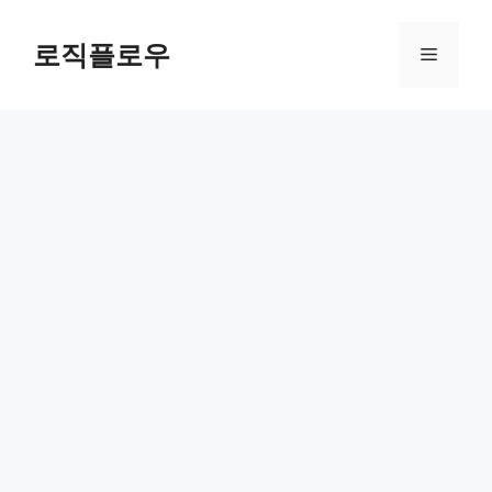
Skip
to
로직플로우
Menu
content