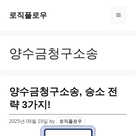
Skip
to
로직플로우
Menu
content
양수금청구소송
양수금청구소송, 승소 전
략 3가지!
2025년 08월 19일
by
로직플로우