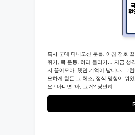
혹시 군대 다녀오신 분들, 아침 점호 끝
뛰기, 목 운동, 허리 돌리기… 지금 생
지 끌어모아’ 했던 기억이 납니다. 그
묘하게 힘든 그 체조, 정식 명칭이 뭐였
요? 아니면 ‘아, 그거? 당연히 …